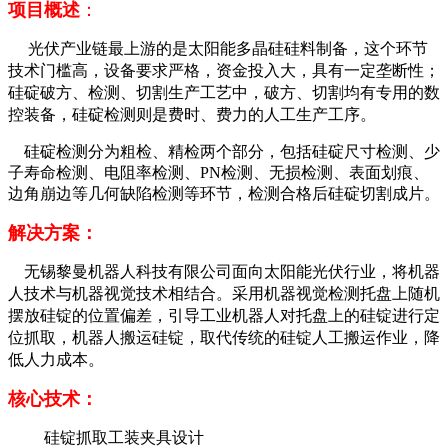
项目概述
：
光伏产业链最上游的是太阳能多晶硅硅料制备，这个环节
技术门槛高，设备要求严格，资金投入大，具有一定垄断性；
硅碇破方、检测、切割生产工艺中，破方、切割均有专用的数
控装备，硅碇检测则是费时、费力的人工生产工序。
硅碇检测分为粗检、精检两个部分，包括硅碇尺寸检测、少
子寿命检测、电阻率检测、PN检测、无损检测、表面划痕、
边角崩边等几何缺陷检测等环节，检测合格后硅碇切割成片。
解决方案：
无锡黎曼机器人科技有限公司
面向太阳能光伏行业，将机器
人技术与机器视觉技术相结合。采用机器视觉检测托盘上随机
摆放硅锭的位置偏差，引导工业机器人
对托盘上的硅锭进行定
位抓取，
机器人搬运硅锭，取代传统的硅锭人工搬运作业，降
低人力成本。
核心技术：
硅锭抓取工装夹具设计